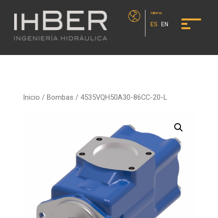
Idioma
ES
EN
Inicio
/
Bombas
/ 4535VQH50A30-86CC-20-L