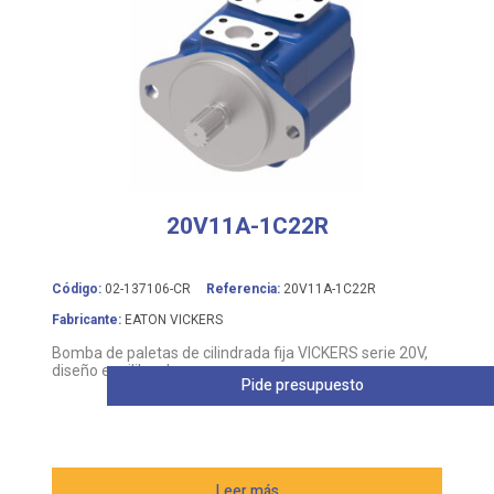
20V11A-1C22R
Código:
02-137106-CR
Referencia:
20V11A-1C22R
Fabricante:
EATON VICKERS
Bomba de paletas de cilindrada fija VICKERS serie 20V,
diseño equilibrado
Pide presupuesto
Leer más