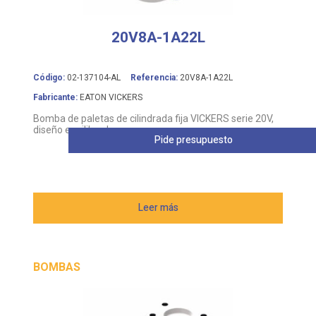
20V8A-1A22L
Código:
02-137104-AL
Referencia:
20V8A-1A22L
Fabricante:
EATON VICKERS
Bomba de paletas de cilindrada fija VICKERS serie 20V,
diseño equilibrado
Pide presupuesto
Leer más
BOMBAS