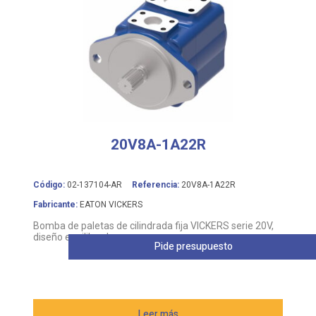
20V8A-1A22R
Código:
02-137104-AR
Referencia:
20V8A-1A22R
Fabricante:
EATON VICKERS
Bomba de paletas de cilindrada fija VICKERS serie 20V,
diseño equilibrado
Pide presupuesto
Leer más