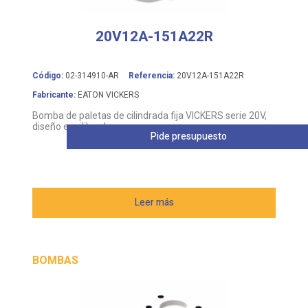
20V12A-151A22R
Código:
02-314910-AR
Referencia:
20V12A-151A22R
Fabricante:
EATON VICKERS
Bomba de paletas de cilindrada fija VICKERS serie 20V,
diseño equilibrado
Pide presupuesto
Leer más
BOMBAS