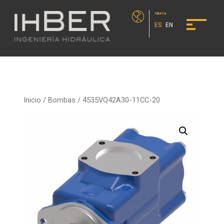
Idioma
ES
EN
Inicio
/
Bombas
/ 4535VQ42A30-11CC-20