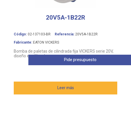
20V5A-1B22R
Código:
02-137103-BR
Referencia:
20V5A-1B22R
Fabricante:
EATON VICKERS
Bomba de paletas de cilindrada fija VICKERS serie 20V,
diseño equilibrado
Pide presupuesto
Leer más