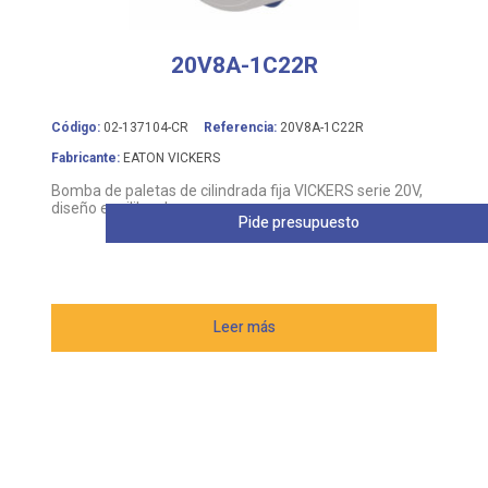
20V8A-1C22R
Código:
02-137104-CR
Referencia:
20V8A-1C22R
Fabricante:
EATON VICKERS
Bomba de paletas de cilindrada fija VICKERS serie 20V,
diseño equilibrado
Pide presupuesto
Leer más