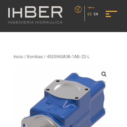
Idioma
ES
EN
Inicio
/
Bombas
/ 4535V60A38-1AB-22-L