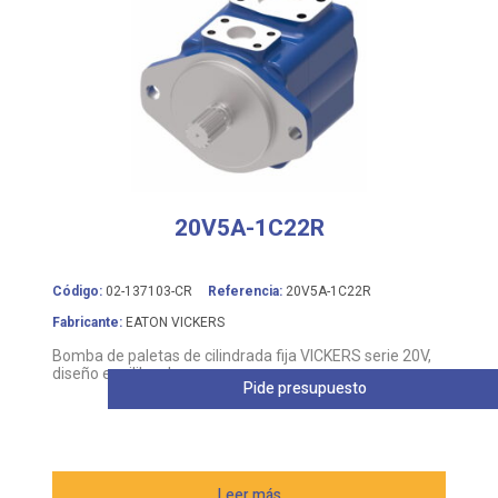
20V5A-1C22R
Código:
02-137103-CR
Referencia:
20V5A-1C22R
Fabricante:
EATON VICKERS
Bomba de paletas de cilindrada fija VICKERS serie 20V,
diseño equilibrado
Pide presupuesto
Leer más