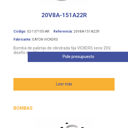
20V8A-151A22R
Código:
02-137105-AR
Referencia:
20V8A-151A22R
Fabricante:
EATON VICKERS
Bomba de paletas de cilindrada fija VICKERS serie 20V,
diseño equilibrado
Pide presupuesto
Leer más
BOMBAS