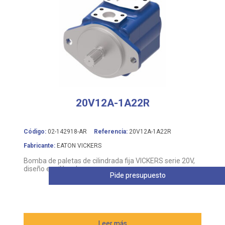
20V12A-1A22R
Código:
02-142918-AR
Referencia:
20V12A-1A22R
Fabricante:
EATON VICKERS
Bomba de paletas de cilindrada fija VICKERS serie 20V,
diseño equilibrado
Pide presupuesto
Leer más