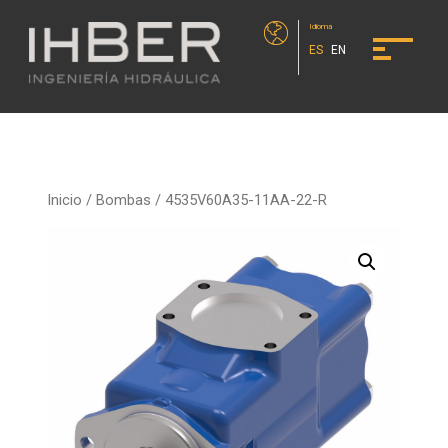
Idioma
ES
EN
Inicio
/
Bombas
/ 4535V60A35-11AA-22-R