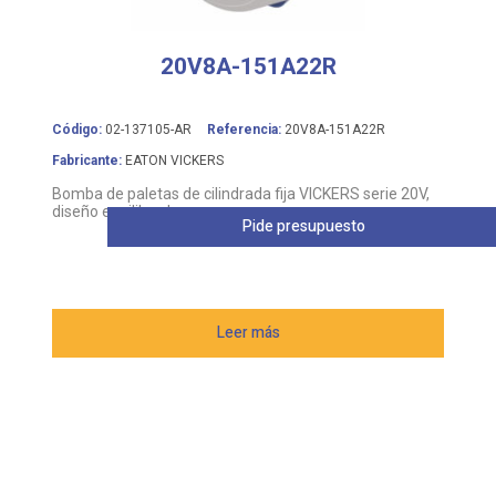
20V8A-151A22R
Código:
02-137105-AR
Referencia:
20V8A-151A22R
Fabricante:
EATON VICKERS
Bomba de paletas de cilindrada fija VICKERS serie 20V,
diseño equilibrado
Pide presupuesto
Leer más