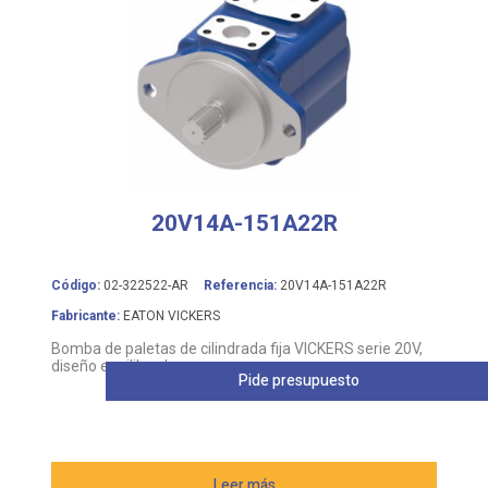
20V14A-151A22R
Código:
02-322522-AR
Referencia:
20V14A-151A22R
Fabricante:
EATON VICKERS
Bomba de paletas de cilindrada fija VICKERS serie 20V,
diseño equilibrado
Pide presupuesto
Leer más