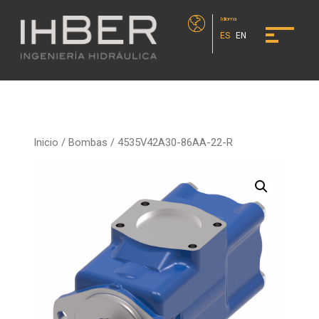
Idioma
ES
EN
Inicio
/
Bombas
/ 4535V42A30-86AA-22-R