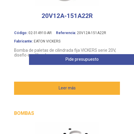
20V12A-151A22R
Código:
02-314910-AR
Referencia:
20V12A-151A22R
Fabricante:
EATON VICKERS
Bomba de paletas de cilindrada fija VICKERS serie 20V,
diseño equilibrado
Pide presupuesto
Leer más
BOMBAS