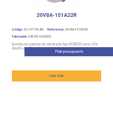
20V8A-151A22R
Código:
02-137105-AR
Referencia:
20V8A-151A22R
Fabricante:
EATON VICKERS
Bomba de paletas de cilindrada fija VICKERS serie 20V,
diseño equilibrado
Pide presupuesto
Leer más