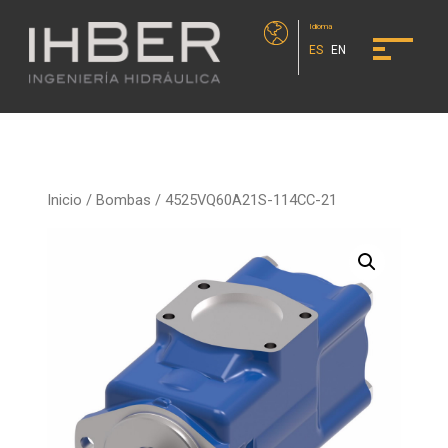
Idioma
ES
EN
Inicio
/
Bombas
/ 4525VQ60A21S-114CC-21