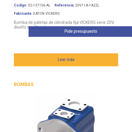
Código:
02-137106-AL
Referencia:
20V11A-1A22L
Fabricante:
EATON VICKERS
Bomba de paletas de cilindrada fija VICKERS serie 20V,
diseño equilibrado
Pide presupuesto
Leer más
BOMBAS