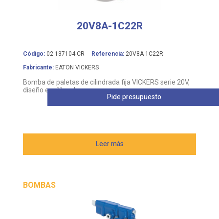
20V8A-1C22R
Código:
02-137104-CR
Referencia:
20V8A-1C22R
Fabricante:
EATON VICKERS
Bomba de paletas de cilindrada fija VICKERS serie 20V,
diseño equilibrado
Pide presupuesto
Leer más
BOMBAS