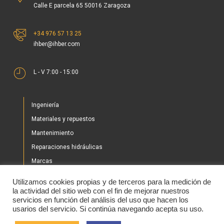
Calle E parcela 65 50016 Zaragoza
+34 976 57 13 25
ihber@ihber.com
L - V 7:00 - 15:00
Ingeniería
Materiales y repuestos
Mantenimiento
Reparaciones hidráulicas
Marcas
Nuestros proyectos
Utilizamos cookies propias y de terceros para la medición de
Tienda
la actividad del sitio web con el fin de mejorar nuestros
servicios en función del análisis del uso que hacen los
Noticias
usarios del servicio. Si continúa navegando acepta su uso.
Contacto