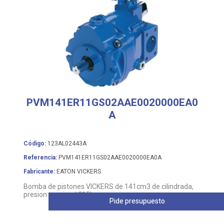
PVM141ER11GS02AAE0020000EA0
A
Código:
123AL02443A
Referencia:
PVM141ER11GS02AAE0020000EA0A
Fabricante:
EATON VICKERS
Bomba de pistones VICKERS de 141cm3 de cilindrada,
presion nomimal 315bar
Pide presupuesto