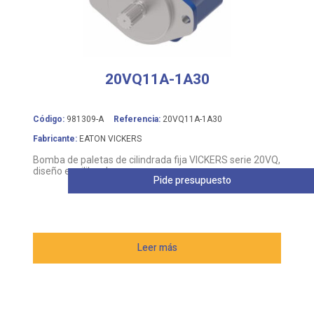
20VQ11A-1A30
Código:
981309-A
Referencia:
20VQ11A-1A30
Fabricante:
EATON VICKERS
Bomba de paletas de cilindrada fija VICKERS serie 20VQ,
diseño equilibrado
Pide presupuesto
Leer más