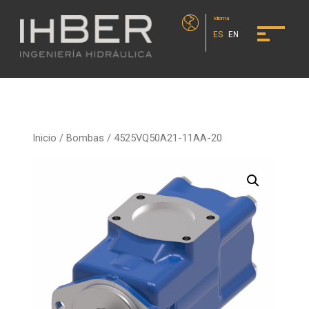
Idioma
ES
EN
Inicio
/
Bombas
/ 4525VQ50A21-11AA-20