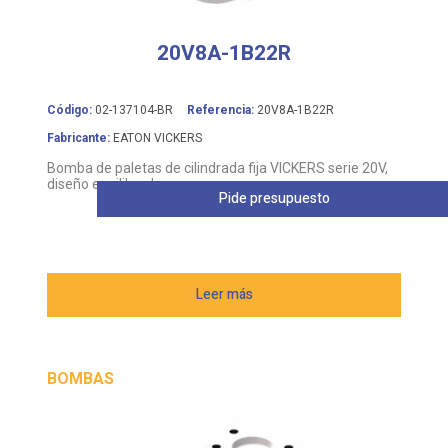
20V8A-1B22R
Código:
02-137104-BR
Referencia:
20V8A-1B22R
Fabricante:
EATON VICKERS
Bomba de paletas de cilindrada fija VICKERS serie 20V,
diseño equilibrado
Pide presupuesto
Leer más
BOMBAS