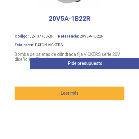
20V5A-1B22R
Código:
02-137103-BR
Referencia:
20V5A-1B22R
Fabricante:
EATON VICKERS
Bomba de paletas de cilindrada fija VICKERS serie 20V,
diseño equilibrado
Pide presupuesto
Leer más