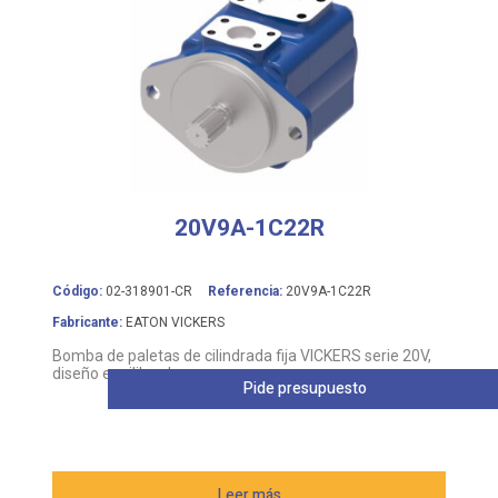
20V9A-1C22R
Código:
02-318901-CR
Referencia:
20V9A-1C22R
Fabricante:
EATON VICKERS
Bomba de paletas de cilindrada fija VICKERS serie 20V,
diseño equilibrado
Pide presupuesto
Leer más