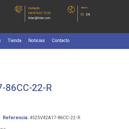
Idioma
Contacto
+34 976 57 13 25
ES
EN
ihber@ihber.com
s
Tienda
Noticias
Contacto
-86CC-22-R
Referencia:
4525V42A17-86CC-22-R