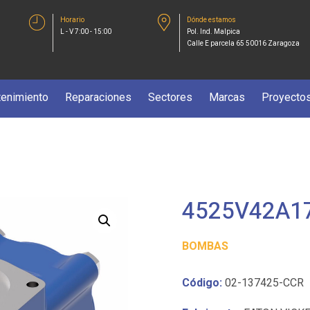
Horario
Dónde estamos
L - V 7:00 - 15:00
Pol. Ind. Malpica
Calle E parcela 65 50016 Zaragoza
enimiento
Reparaciones
Sectores
Marcas
Proyecto
4525V42A17
BOMBAS
Código:
02-137425-CCR