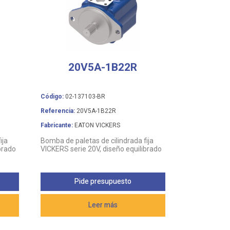
20V5A-1B22R
Código:
02-137103-BR
Referencia:
20V5A-1B22R
Fabricante:
EATON VICKERS
ija
Bomba de paletas de cilindrada fija
brado
VICKERS serie 20V, diseño equilibrado
Pide presupuesto
Leer más