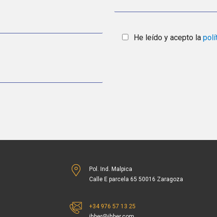
He leído y acepto la
polí
Pol. Ind. Malpica
Calle E parcela 65 50016 Zaragoza
+34 976 57 13 25
ihber@ihber.com