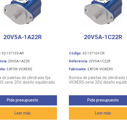
20V5A-1A22R
20V5A-1C22R
:
02-137103-AR
Código:
02-137103-CR
ncia:
20V5A-1A22R
Referencia:
20V5A-1C22R
nte:
EATON VICKERS
Fabricante:
EATON VICKERS
de paletas de cilindrada fija
Bomba de paletas de cilindrada f
S serie 20V, diseño equilibrado
VICKERS serie 20V, diseño equili
Pide presupuesto
Pide presupuesto
Leer más
Leer más