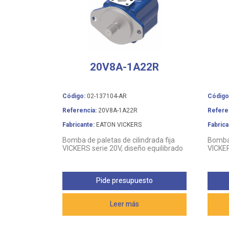
20V8A-1A22R
Código:
02-137104-AR
Código
Referencia:
20V8A-1A22R
Refere
Fabricante:
EATON VICKERS
Fabrica
Bomba de paletas de cilindrada fija
Bomba 
VICKERS serie 20V, diseño equilibrado
VICKER
Pide presupuesto
Leer más