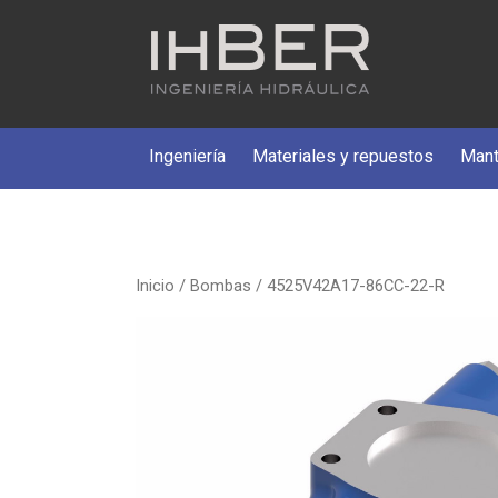
Ingeniería
Materiales y repuestos
Mant
Inicio
/
Bombas
/ 4525V42A17-86CC-22-R