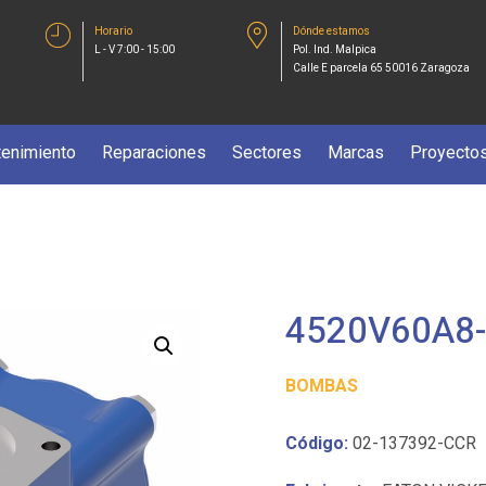
Horario
Dónde estamos
L - V 7:00 - 15:00
Pol. Ind. Malpica
Calle E parcela 65 50016 Zaragoza
enimiento
Reparaciones
Sectores
Marcas
Proyecto
4520V60A8-
BOMBAS
Código:
02-137392-CCR