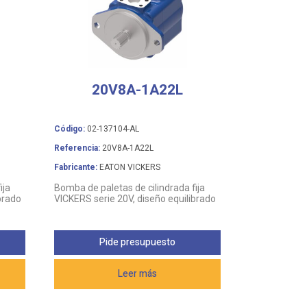
20V8A-1A22L
Código:
02-137104-AL
Referencia:
20V8A-1A22L
Fabricante:
EATON VICKERS
ija
Bomba de paletas de cilindrada fija
brado
VICKERS serie 20V, diseño equilibrado
Pide presupuesto
Leer más