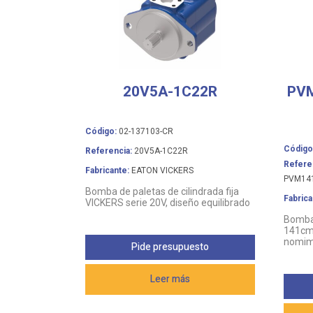
20V5A-1C22R
PV
Código:
02-137103-CR
Código
Referencia:
20V5A-1C22R
Refere
Fabricante:
EATON VICKERS
PVM14
Bomba de paletas de cilindrada fija
Fabrica
VICKERS serie 20V, diseño equilibrado
Bomba
141cm3
nomim
Pide presupuesto
Leer más