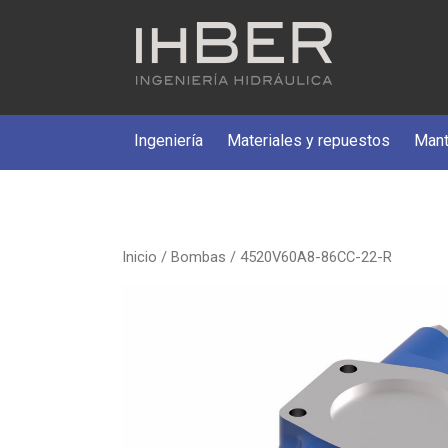
Ingeniería
Materiales y repuestos
Mant
Inicio
/
Bombas
/ 4520V60A8-86CC-22-R