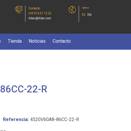
Idioma
Contacto
+34 976 57 13 25
ES
EN
ihber@ihber.com
s
Tienda
Noticias
Contacto
86CC-22-R
Referencia:
4520V60A8-86CC-22-R