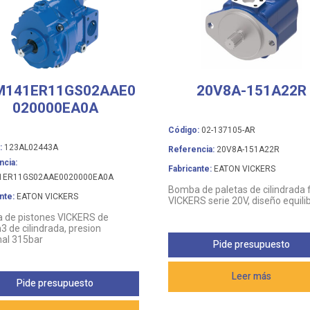
M141ER11GS02AAE0
20V8A-151A22R
020000EA0A
Código:
02-137105-AR
:
123AL02443A
Referencia:
20V8A-151A22R
ncia:
Fabricante:
EATON VICKERS
1ER11GS02AAE0020000EA0A
Bomba de paletas de cilindrada f
nte:
EATON VICKERS
VICKERS serie 20V, diseño equili
 de pistones VICKERS de
 de cilindrada, presion
al 315bar
Pide presupuesto
Leer más
Pide presupuesto