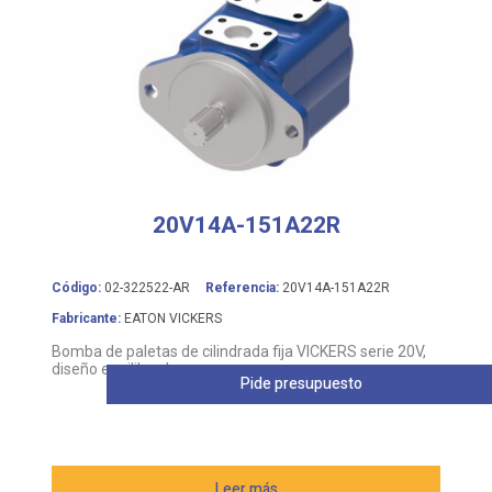
20V14A-151A22R
Código:
02-322522-AR
Referencia:
20V14A-151A22R
Fabricante:
EATON VICKERS
Bomba de paletas de cilindrada fija VICKERS serie 20V,
diseño equilibrado
Pide presupuesto
Leer más