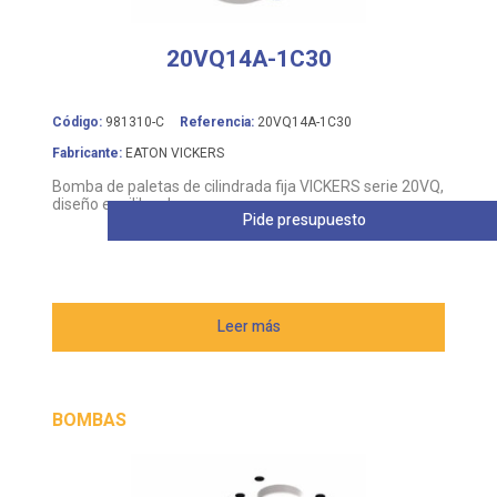
20VQ14A-1C30
Código:
981310-C
Referencia:
20VQ14A-1C30
Fabricante:
EATON VICKERS
Bomba de paletas de cilindrada fija VICKERS serie 20VQ,
diseño equilibrado
Pide presupuesto
Leer más
BOMBAS