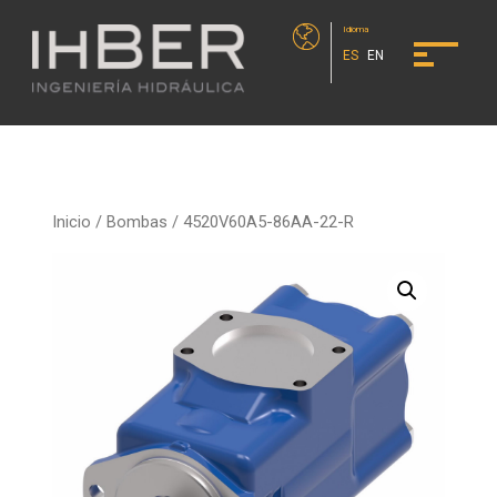
Idioma
ES
EN
Inicio
/
Bombas
/ 4520V60A5-86AA-22-R