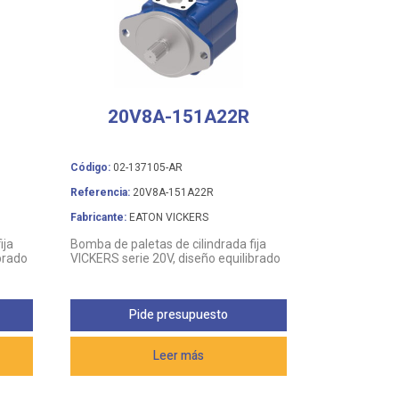
20V8A-151A22R
Código:
02-137105-AR
Referencia:
20V8A-151A22R
Fabricante:
EATON VICKERS
ija
Bomba de paletas de cilindrada fija
brado
VICKERS serie 20V, diseño equilibrado
Pide presupuesto
Leer más