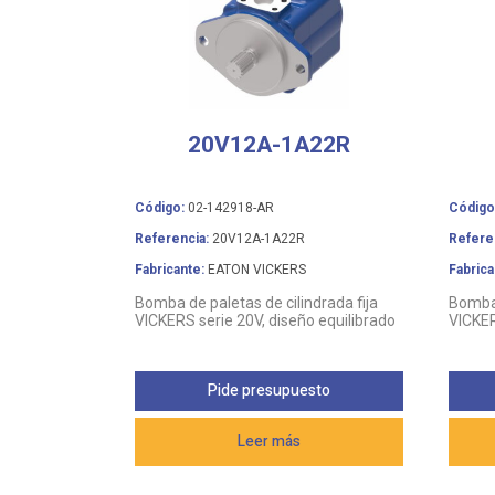
20V12A-1A22R
Código:
02-142918-AR
Código
Referencia:
20V12A-1A22R
Refere
Fabricante:
EATON VICKERS
Fabrica
Bomba de paletas de cilindrada fija
Bomba 
VICKERS serie 20V, diseño equilibrado
VICKER
Pide presupuesto
Leer más