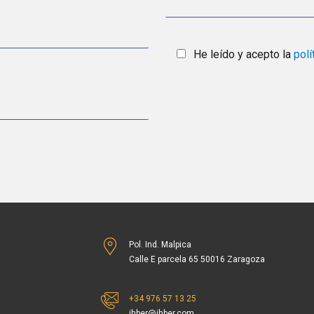
He leído y acepto la
polí
Pol. Ind. Malpica
Calle E parcela 65 50016 Zaragoza
+34 976 57 13 25
ihber@ihber.com