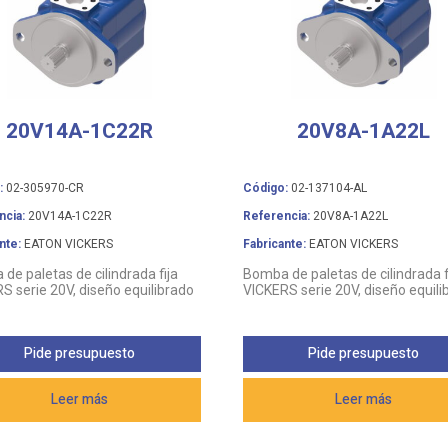
20V14A-1C22R
20V8A-1A22L
:
02-305970-CR
Código:
02-137104-AL
ncia:
20V14A-1C22R
Referencia:
20V8A-1A22L
nte:
EATON VICKERS
Fabricante:
EATON VICKERS
de paletas de cilindrada fija
Bomba de paletas de cilindrada f
S serie 20V, diseño equilibrado
VICKERS serie 20V, diseño equili
Pide presupuesto
Pide presupuesto
Leer más
Leer más