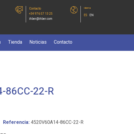
Idioma
Contacto
+34 976 57 13 25
ES
EN
ihber@ihber.com
s
Tienda
Noticias
Contacto
-86CC-22-R
Referencia:
4520V60A14-86CC-22-R