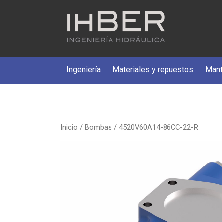
Ingeniería
Materiales y repuestos
Mant
Inicio
/
Bombas
/ 4520V60A14-86CC-22-R