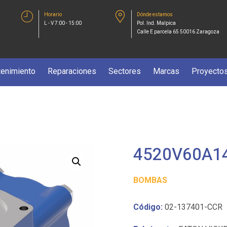
Horario
Dónde estamos
L - V 7:00 - 15:00
Pol. Ind. Malpica
Calle E parcela 65 50016 Zaragoza
enimiento
Reparaciones
Sectores
Marcas
Proyecto
4520V60A14
BOMBAS
Código:
02-137401-CCR